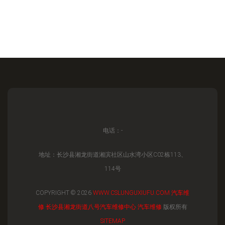
电话：-
地址：长沙县湘龙街道湘滨社区山水湾小区C02栋113、
114号
COPYRIGHT © 2026
WWW.CSLUNGUXIUFU.COM
汽车维
修
长沙县湘龙街道八号汽车维修中心
汽车维修
版权所有
SITEMAP