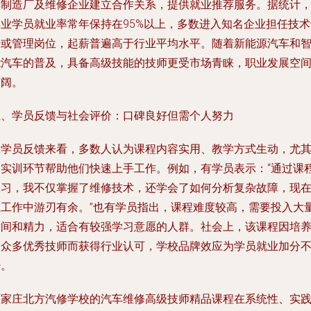
车制造厂及维修企业建立合作关系，提供就业推荐服务。据统计
毕业学员就业率常年保持在95%以上，多数进入知名企业担任技术
干或管理岗位，起薪普遍高于行业平均水平。随着新能源汽车和
能汽车的普及，具备高级技能的技师更受市场青睐，职业发展空
广阔。
五、学员反馈与社会评价：口碑良好但需个人努力
从学员反馈来看，多数人认为课程内容实用、教学方式生动，尤
是实训环节帮助他们快速上手工作。例如，有学员表示：“通过课
学习，我不仅掌握了维修技术，还学会了如何分析复杂故障，现
在工作中游刃有余。”也有学员指出，课程难度较高，需要投入大
时间和精力，适合有较强学习意愿的人群。社会上，该课程因培
出众多优秀技师而获得行业认可，学校品牌效应为学员就业加分
少。
石家庄北方汽修学校的汽车维修高级技师精品课程在系统性、实