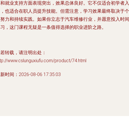
性和就业支持方面表现突出，效果总体良好。它不仅适合初学者
门，也适合在职人员提升技能。但需注意，学习效果最终取决于
人努力和持续实践。如果你立志于汽车维修行业，并愿意投入时
学习，这门课程无疑是一条值得选择的职业进阶之路。
如若转载，请注明出处：
tp://www.cslunguxiufu.com/product/74.html
新时间：2026-08-06 17:35:03