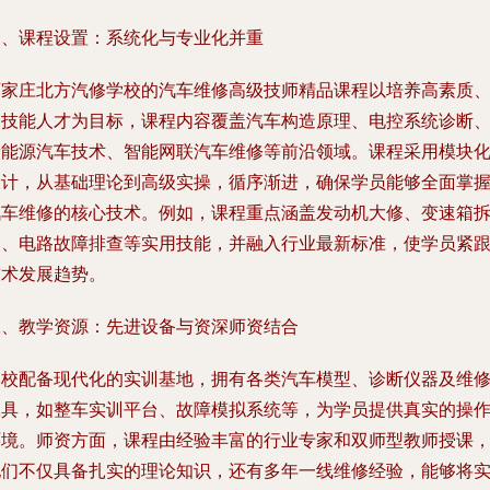
一、课程设置：系统化与专业化并重
石家庄北方汽修学校的汽车维修高级技师精品课程以培养高素质
高技能人才为目标，课程内容覆盖汽车构造原理、电控系统诊断
新能源汽车技术、智能网联汽车维修等前沿领域。课程采用模块
设计，从基础理论到高级实操，循序渐进，确保学员能够全面掌
汽车维修的核心技术。例如，课程重点涵盖发动机大修、变速箱
装、电路故障排查等实用技能，并融入行业最新标准，使学员紧
技术发展趋势。
二、教学资源：先进设备与资深师资结合
学校配备现代化的实训基地，拥有各类汽车模型、诊断仪器及维
工具，如整车实训平台、故障模拟系统等，为学员提供真实的操
环境。师资方面，课程由经验丰富的行业专家和双师型教师授课
他们不仅具备扎实的理论知识，还有多年一线维修经验，能够将