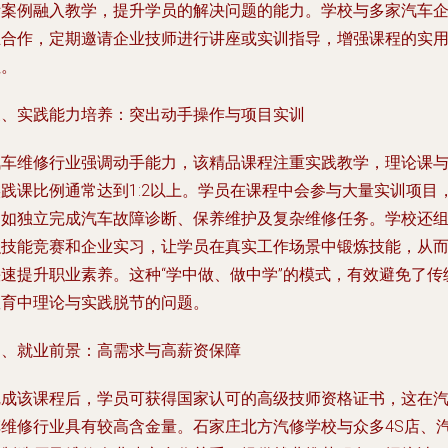
际案例融入教学，提升学员的解决问题的能力。学校与多家汽车
业合作，定期邀请企业技师进行讲座或实训指导，增强课程的实
性。
三、实践能力培养：突出动手操作与项目实训
汽车维修行业强调动手能力，该精品课程注重实践教学，理论课
实践课比例通常达到1:2以上。学员在课程中会参与大量实训项目
例如独立完成汽车故障诊断、保养维护及复杂维修任务。学校还
织技能竞赛和企业实习，让学员在真实工作场景中锻炼技能，从
快速提升职业素养。这种“学中做、做中学”的模式，有效避免了传
教育中理论与实践脱节的问题。
四、就业前景：高需求与高薪资保障
完成该课程后，学员可获得国家认可的高级技师资格证书，这在
车维修行业具有较高含金量。石家庄北方汽修学校与众多4S店、