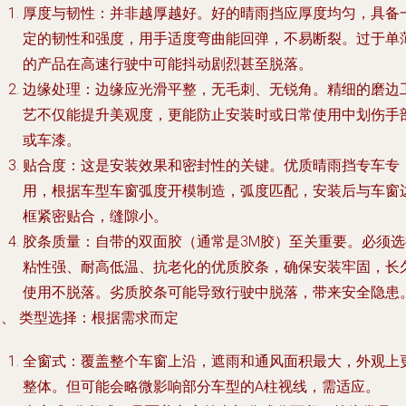
厚度与韧性
：并非越厚越好。好的晴雨挡应厚度均匀，具备
定的韧性和强度，用手适度弯曲能回弹，不易断裂。过于单
的产品在高速行驶中可能抖动剧烈甚至脱落。
边缘处理
：边缘应光滑平整，无毛刺、无锐角。精细的磨边
艺不仅能提升美观度，更能防止安装时或日常使用中划伤手
或车漆。
贴合度
：这是安装效果和密封性的关键。优质晴雨挡专车专
用，根据车型车窗弧度开模制造，弧度匹配，安装后与车窗
框紧密贴合，缝隙小。
胶条质量
：自带的双面胶（通常是3M胶）至关重要。必须选
粘性强、耐高低温、抗老化的优质胶条，确保安装牢固，长
使用不脱落。劣质胶条可能导致行驶中脱落，带来安全隐患
三、 类型选择：根据需求而定
全窗式
：覆盖整个车窗上沿，遮雨和通风面积最大，外观上
整体。但可能会略微影响部分车型的A柱视线，需适应。