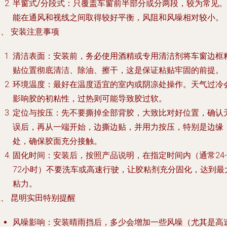
半窗式/分段式
：只覆盖车窗前半部分或分两段，较为常见。
能在通风和视线之间取得较好平衡，风阻和风噪相对较小。
、 安装注意事项
清洁表面
：安装前，务必使用酒精或专用清洁剂将车窗边框
贴位置彻底清洁、除油、擦干，这是保证粘贴牢固的前提。
环境温度
：最好在温度适宜的室内或阴凉处操作。天气过冷
影响胶的初粘性，过热则可能导致胶过软。
定位与按压
：先不要撕掉全部背胶，大致比对好位置，确认
误后，再从一端开始，边撕边贴，并用力按压，特别是边缘
处，确保胶面充分接触。
固化时间
：安装后，按照产品说明，在指定时间内（通常24-
72小时）不要洗车或高速行驶，让胶粘剂充分固化，达到最
粘力。
、 昆明实田特别提醒
风噪影响
：安装晴雨挡后，多少会增加一些风噪（尤其是高