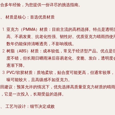
结合多年经验，为您提供一份详尽的挑选指南。
一、 材质是核心：首选优质材质
亚克力（PMMA）材质
：目前主流的高档选择。特点是透明
高、不易发黄、抗老化性强、韧性好。优质亚克力晴雨挡使
数年仍能保持清晰透亮，不影响视线。
树脂（ABS）材质
：成本较低，常见于经济型产品。优点是
度不错，但长期日晒雨淋后容易老化、变脆、发白，透明度
逐渐下降。
PVC/软胶材质
：质地柔软，贴合度可能更高，但通常较厚，
噪可能较大，且高级感不如亚克力。
实田建议
：预算允许的情况下，优先选择
高质量亚克力材质
的晴
挡，它是一次投入，长期受益的选择。
二、 工艺与设计：细节决定成败