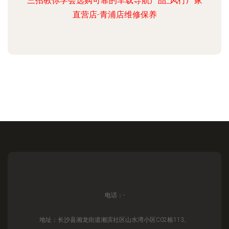
三招教你学会选购可靠的车载导航产品_风行厂家
直营店-青浦店维修保养
电话：-
地址：长沙县湘龙街道湘滨社区山水湾小区C02栋113、