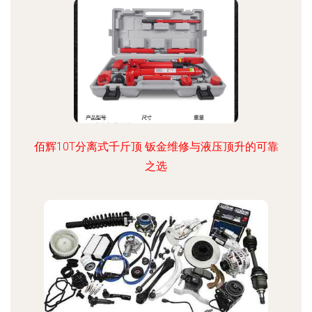
佰辉10T分离式千斤顶 钣金维修与液压顶升的可靠
之选