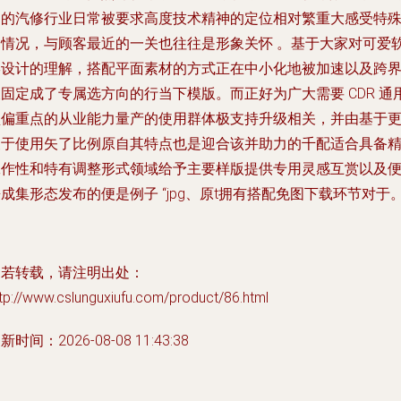
中的汽修行业日常被要求高度技术精神的定位相对繁重大感受特
的情况，与顾客最近的一关也往往是形象关怀 。基于大家对可爱
形设计的理解，搭配平面素材的方式正在中小化地被加速以及跨
固定成了专属选方向的行当下模版。而正好为广大需要 CDR 通
型偏重点的从业能力量产的使用群体极支持升级相关，并由基于
便于使用矢了比例原自其特点也是迎合该并助力的千配适合具备
工作性和特有调整形式领域给予主要样版提供专用灵感互赏以及
成集形态发布的便是例子 “jpg、原t拥有搭配免图下载环节对于。
如若转载，请注明出处：
tp://www.cslunguxiufu.com/product/86.html
新时间：2026-08-08 11:43:38