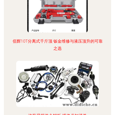
佰辉10T分离式千斤顶 钣金维修与液压顶升的可靠
之选