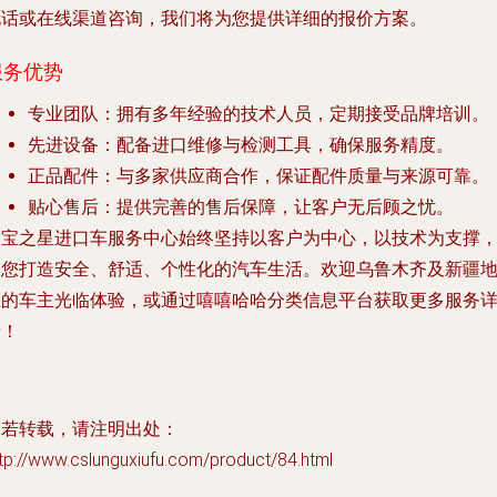
电话或在线渠道咨询，我们将为您提供详细的报价方案。
服务优势
专业团队
：拥有多年经验的技术人员，定期接受品牌培训。
先进设备
：配备进口维修与检测工具，确保服务精度。
正品配件
：与多家供应商合作，保证配件质量与来源可靠。
贴心售后
：提供完善的售后保障，让客户无后顾之忧。
奔宝之星进口车服务中心始终坚持以客户为中心，以技术为支撑
为您打造安全、舒适、个性化的汽车生活。欢迎乌鲁木齐及新疆
区的车主光临体验，或通过嘻嘻哈哈分类信息平台获取更多服务
情！
如若转载，请注明出处：
tp://www.cslunguxiufu.com/product/84.html