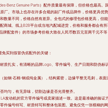
des-Benz Genuine Parts）配件质量最有保障，但价
近原厂。市场上也存在许多合规的副厂件或品牌件，价格更具优
和数量不同，价格自然有差异。全包式的修理包价格更高，但能
配商城、线上B2B平台或当地汽配城进货，价格和服务都会有
包（品牌配套件）的市场参考价格大致在人民币数百元至两千元不
避免买到假冒伪劣配件的关键：
材质扎实，有清晰的品牌Logo、零件编号、生产日期和防伪标
（如钢-石棉-钢或纯金属），结构紧密，边缘平整无毛刺，表
否均匀，有无异味，切割边缘是否光滑整齐。
01LA发动机的官方零件编号或卖家描述一致。这是最准确的验证
零件编号特写、材质特写和整体包装图。避免仅凭一张模糊的网